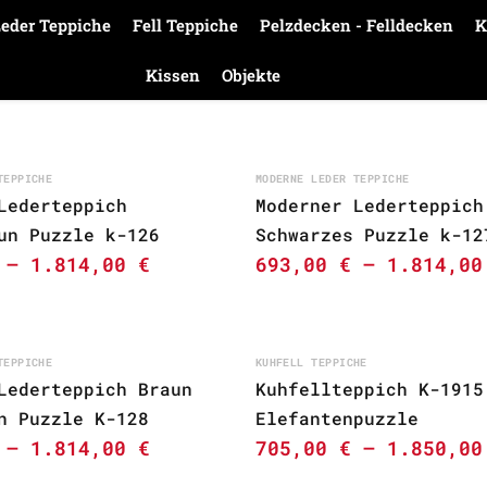
eder Teppiche
Fell Teppiche
Pelzdecken - Felldecken
K
Kissen
Objekte
TEPPICHE
MODERNE LEDER TEPPICHE
Lederteppich
Moderner Lederteppich
un Puzzle k-126
Schwarzes Puzzle k-12
–
1.814,00
€
693,00
€
–
1.814,0
TEPPICHE
KUHFELL TEPPICHE
Lederteppich Braun
Kuhfellteppich K-1915
n Puzzle K-128
Elefantenpuzzle
–
1.814,00
€
705,00
€
–
1.850,0