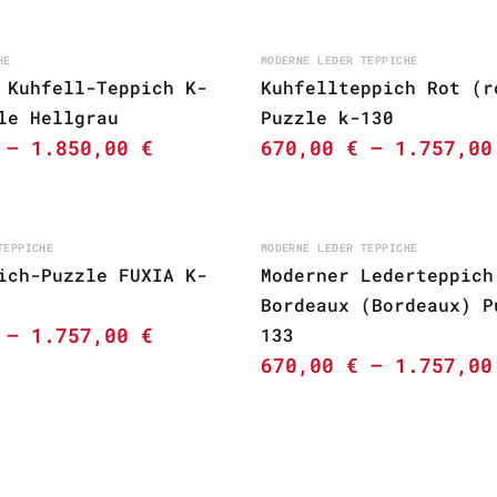
HE
MODERNE LEDER TEPPICHE
 Kuhfell-Teppich K-
Kuhfellteppich Rot (r
le Hellgrau
Puzzle k-130
–
1.850,00
€
670,00
€
–
1.757,0
TEPPICHE
MODERNE LEDER TEPPICHE
ich-Puzzle FUXIA K-
Moderner Lederteppich
Bordeaux (Bordeaux) P
–
1.757,00
€
133
670,00
€
–
1.757,0