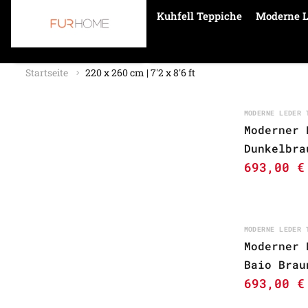
Kuhfell Teppiche
Moderne L
Startseite
220 x 260 cm | 7'2 x 8'6 ft
MODERNE LEDER 
Moderner 
Dunkelbra
693,00
€
MODERNE LEDER 
Moderner 
Baio Brau
693,00
€