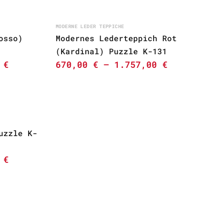
MODERNE LEDER TEPPICHE
osso)
Modernes Lederteppich Rot
(Kardinal) Puzzle K-131
0
€
670,00
€
–
1.757,00
€
uzzle K-
0
€