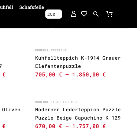
uhfell
Schafsfelle
EUR
KUHFELL TEPPICHE
Kuhfellteppich K-1914 Grauer
7
Elefantenpuzzle
0
€
705,00
€
–
1.850,00
€
MODERNE LEDER TEPPICHE
 Oliven
Moderner Lederteppich Puzzle
Puzzle Beige Capuchino K-129
0
€
670,00
€
–
1.757,00
€