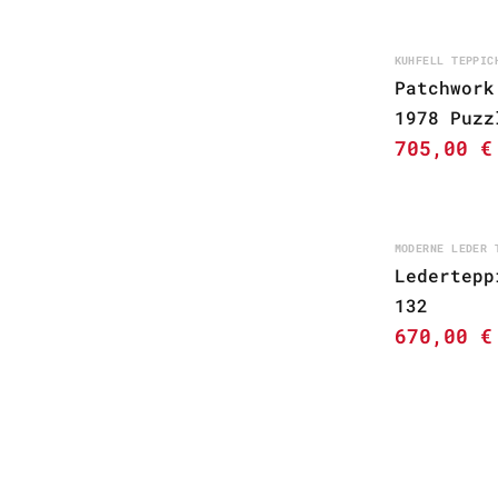
KUHFELL TEPPIC
Patchwork
1978 Puzz
705,00
€
MODERNE LEDER 
Ledertepp
132
670,00
€