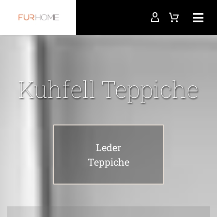
Kuhfell Teppiche
Leder
Teppiche