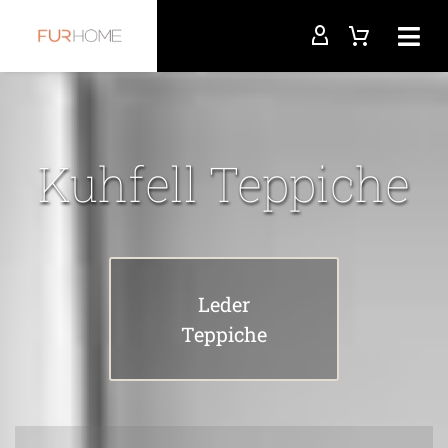
Kuhfell Teppiche
Leder
Teppiche