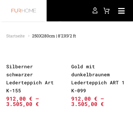
Startseite
250X280cm | 8'2X9'2 ft
Silberner
Gold mit
schwarzer
dunkelbraunem
Lederteppich Art
Lederteppich ART 1
K-155
K-099
912,00
€
–
912,00
€
–
3.505,00
€
3.505,00
€