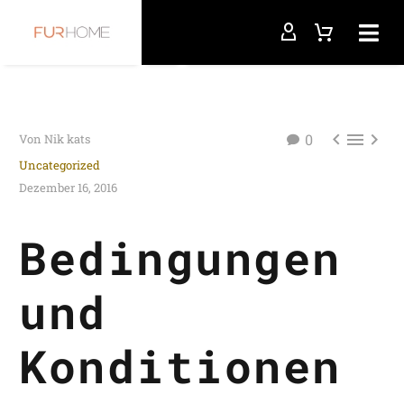



0
Von Nik kats
Uncategorized
Dezember 16, 2016
Bedingungen
und
Konditionen