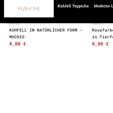
Kuhfell Teppiche
Moderne L
Startseite
asymmetrisch
KUHFELL
KUHFELL
KUHFELL IN NATÜRLICHER FORM -
Rosafarb
MUCHIO
in Tierf
0,00
€
0,00
€