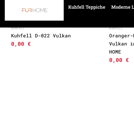
Kuhfell Teppiche
Moderne L
Startseite
bordo
KUHFELL
KUHFELL
Kuhfell D-022 Vulkan
Oranger-
0,00
€
Vulkan i
HOME
0,00
€