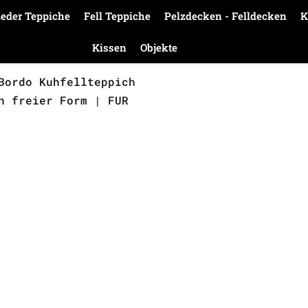
eder Teppiche
Fell Teppiche
Pelzdecken - Felldecken
K
Kissen
Objekte
Bordo Kuhfellteppich
n freier Form | FUR