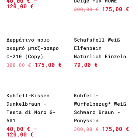
40,00
€
–
beige FUR HOME
120,00
€
175,00
€
300,00
€
Δερμάτινο πουφ
Schafsfell Weiß
σκαμπό μπεζ-άσπρο
Elfenbein
C-210 (Copy)
Natürlich Einzeln
175,00
€
79,00
€
300,00
€
Kuhfell-Kissen
Kuhfell-
Dunkelbraun -
Würfelbezug* Weiß
Testa di Moro G-
Schwarz Braun -
501
Ponyskin
40,00
€
–
175,00
€
300,00
€
120,00
€