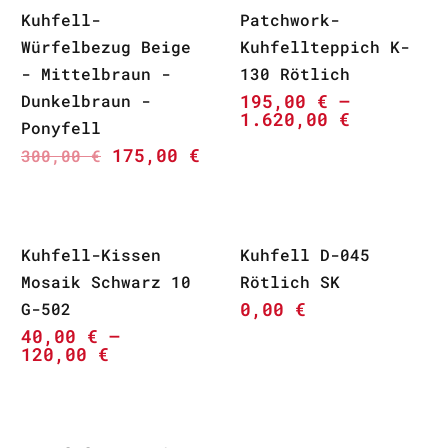
Kuhfell-
Patchwork-
Würfelbezug Beige
Kuhfellteppich K-
- Mittelbraun -
130 Rötlich
195,00
€
–
Dunkelbraun -
1.620,00
€
Ponyfell
175,00
€
300,00
€
Kuhfell-Kissen
Kuhfell D-045
Mosaik Schwarz 10
Rötlich SK
0,00
€
G-502
40,00
€
–
120,00
€