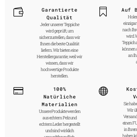
Garantierte
Auf 
Holen
Qualität
einzigar
Jeder unserer Teppiche
nach Ih
wird geprüft, um
wird. 
sicherzustellen, dass wir
Teppich 
Ihnen die beste Qualität
können a
liefern. Wir bieten eine
an Ih
Herstellergarantie, weil wir
wissen, dass wir
hochwertige Produkte
herstellen.
100%
Kos
Natürliche
V
Sie habe
Materialien
Wir ü
Unsere Produkte werden
Versand
aus echtem Pelz und
einen F
echtem Leder hergestellt
in Ihre
und sind wirklich
haben kö
umweltfreundlich,