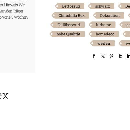
. Hinweis: Wir
Bettbezug
schwarz
De
rn an den Träger
Chinchilla Rex
Dekoration
b von 1-3 Wochen.
Fellüberwurf
furhome
e
hohe Qualität
homedeco
werfen
we
ex
)