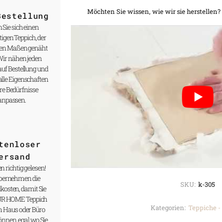
Möchten Sie wissen, wie wir sie herstellen?
Bestellung
 Sie sich einen
tigen Teppich, der
ren Maßen genäht
Wir nähen jeden
auf Bestellung und
lle Eigenschaften
re Bedürfnisse
anpassen.
tenloser
ersand
n richtig gelesen!
bernehmen die
SKU:
k-305
kosten, damit Sie
UR HOME Teppich
Kategorien:
Teppiche -
m Haus oder Büro
nnen, egal wo Sie