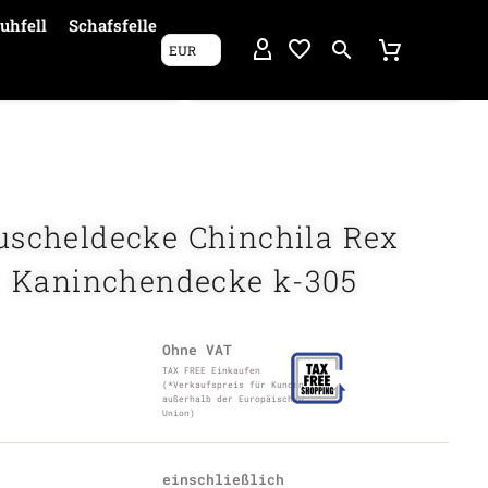
uhfell
Schafsfelle
EUR
uscheldecke Chinchila Rex
Kaninchendecke k-305
Ohne VAT
TAX FREE Einkaufen
(*Verkaufspreis für Kunden
außerhalb der Europäischen
Union)
einschließlich