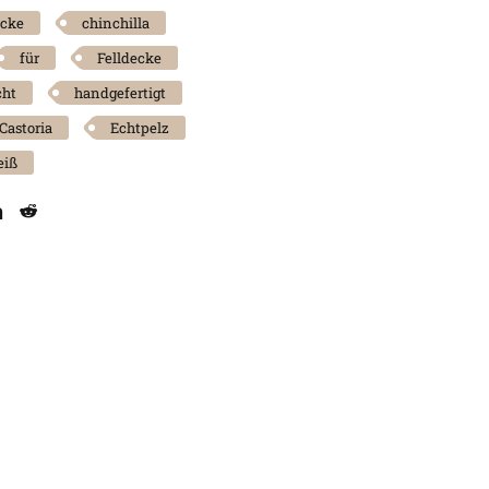
cke
chinchilla
für
Felldecke
cht
handgefertigt
Castoria
Echtpelz
iß