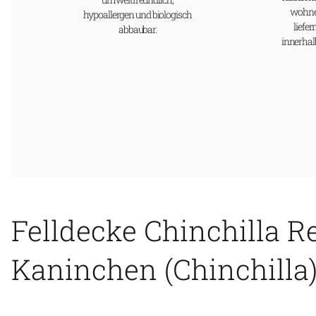
wohnen
hypoallergen und biologisch
liefe
abbaubar.
innerhal
Felldecke Chinchilla R
Kaninchen (Chinchilla