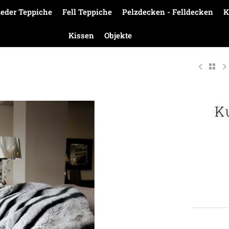
eder Teppiche
Fell Teppiche
Pelzdecken - Felldecken
K
Kissen
Objekte
K