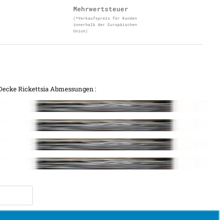
Mehrwertsteuer
(*Verkaufspreis für Kunden
innerhalb der Europäischen
Union)
 Decke Rickettsia Abmessungen