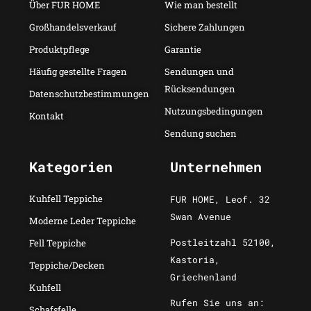
Über FUR HOME
Wie man bestellt
Großhandelsverkauf
Sichere Zahlungen
Produktpflege
Garantie
Häufig gestellte Fragen
Sendungen und
Rücksendungen
Datenschutzbestimmungen
Nutzungsbedingungen
Kontakt
Sendung suchen
Kategorien
Unternehmen
Kuhfell Teppiche
FUR HOME, Leof. 32
Swan Avenue
Moderne Leder Teppiche
Postleitzahl 52100,
Fell Teppiche
Kastoria,
Teppiche/Decken
Griechenland
Kuhfell
Rufen Sie uns an:
Schafsfelle