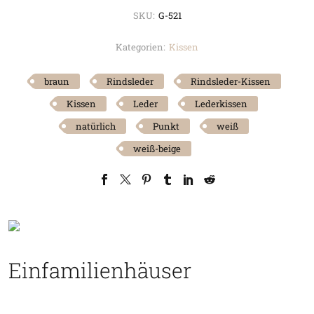
SKU:
G-521
Kategorien:
Kissen
braun
Rindsleder
Rindsleder-Kissen
Kissen
Leder
Lederkissen
natürlich
Punkt
weiß
weiß-beige
Einfamilienhäuser