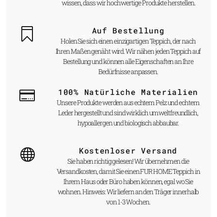
wissen, dass wir hochwertige Produkte herstellen.
Auf Bestellung
Holen Sie sich einen einzigartigen Teppich, der nach
Ihren Maßen genäht wird. Wir nähen jeden Teppich auf
Bestellung und können alle Eigenschaften an Ihre
Bedürfnisse anpassen.
100% Natürliche Materialien
Unsere Produkte werden aus echtem Pelz und echtem
Leder hergestellt und sind wirklich umweltfreundlich,
hypoallergen und biologisch abbaubar.
Kostenloser Versand
Sie haben richtig gelesen! Wir übernehmen die
Versandkosten, damit Sie einen FUR HOME Teppich in
Ihrem Haus oder Büro haben können, egal wo Sie
wohnen. Hinweis: Wir liefern an den Träger innerhalb
von 1-3 Wochen.