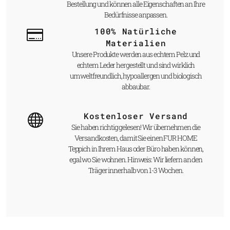
Bestellung und können alle Eigenschaften an Ihre
Bedürfnisse anpassen.
100% Natürliche
Materialien
Unsere Produkte werden aus echtem Pelz und
echtem Leder hergestellt und sind wirklich
umweltfreundlich, hypoallergen und biologisch
abbaubar.
Kostenloser Versand
Sie haben richtig gelesen! Wir übernehmen die
Versandkosten, damit Sie einen FUR HOME
Teppich in Ihrem Haus oder Büro haben können,
egal wo Sie wohnen. Hinweis: Wir liefern an den
Träger innerhalb von 1-3 Wochen.