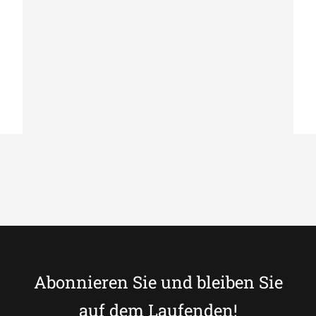
Lederteppich Modern Country Chic k-
1698
Abonnieren Sie und bleiben Sie
auf dem Laufenden!