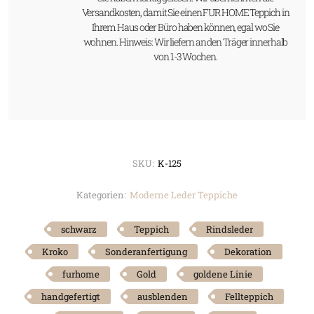
Versandkosten, damit Sie einen FUR HOME Teppich in
Ihrem Haus oder Büro haben können, egal wo Sie
wohnen. Hinweis: Wir liefern an den Träger innerhalb
von 1-3 Wochen.
SKU:
K-125
Kategorien:
Moderne Leder Teppiche
schwarz
Teppich
Rindsleder
Kroko
Sonderanfertigung
Dekoration
furhome
Gold
goldene Linie
handgefertigt
ausblenden
Fellteppich