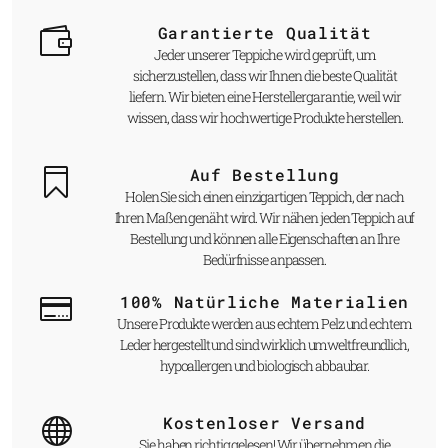
Garantierte Qualität
Jeder unserer Teppiche wird geprüft, um
sicherzustellen, dass wir Ihnen die beste Qualität
liefern. Wir bieten eine Herstellergarantie, weil wir
wissen, dass wir hochwertige Produkte herstellen.
Auf Bestellung
Holen Sie sich einen einzigartigen Teppich, der nach
Ihren Maßen genäht wird. Wir nähen jeden Teppich auf
Bestellung und können alle Eigenschaften an Ihre
Bedürfnisse anpassen.
100% Natürliche Materialien
Unsere Produkte werden aus echtem Pelz und echtem
Leder hergestellt und sind wirklich umweltfreundlich,
hypoallergen und biologisch abbaubar.
Kostenloser Versand
Sie haben richtig gelesen! Wir übernehmen die