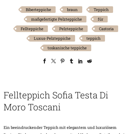
Biberteppiche
braun
Teppich
maßgefertigte Pelzteppiche
für
Fellteppiche
Pelzteppiche
Castoria
Luxus-Pelzteppiche
teppich
toskanische teppiche
Fellteppich Sofia Testa Di
Moro Toscani
Ein beeindruckender Teppich mit elegantem und luxuriösem