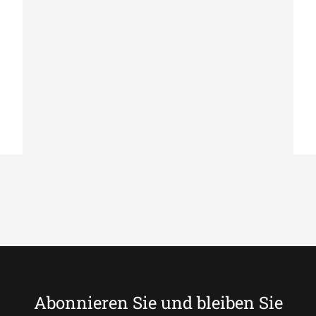
KUHFELL TEPPICHE
Lederteppich Modern Country Chic k-
1698
Abonnieren Sie und bleiben Sie