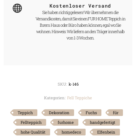
Kostenloser Versand
Sie haben richtig gelesen! Wir übernehmen die
Versandkosten, damit Sie einen FUR HOME Teppich in
Ihrem Haus oder Büro haben können, egal wo Sie
wohnen. Hinweis: Wir liefern an den Träger innerhalb
von 1-3 Wochen.
SKU:
k-146
Kategorien:
Fell Teppiche
Teppich
Dekoration
Fuchs
für
Fellteppich
furhome
handgefertigt
hohe Qualität
homedeco
Elfenbein