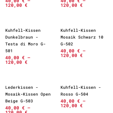
40,00
€
–
40,00
€
–
120,00
€
120,00
€
Kuhfell-Kissen
Kuhfell-Kissen
Dunkelbraun -
Mosaik Schwarz 10
Testa di Moro G-
G-502
40,00
€
–
501
120,00
€
40,00
€
–
120,00
€
Lederkissen -
Kuhfell-Kissen -
Mosaik-Kissen Open
Rosso G-504
40,00
€
–
Beige G-503
120,00
€
40,00
€
–
120,00
€