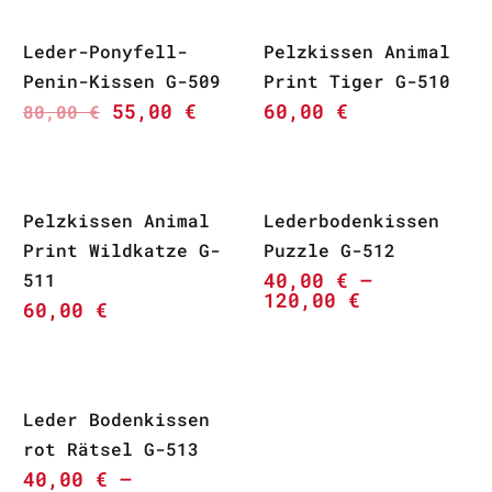
Leder-Ponyfell-
Pelzkissen Animal
Penin-Kissen G-509
Print Tiger G-510
55,00
€
60,00
€
80,00
€
Pelzkissen Animal
Lederbodenkissen
Print Wildkatze G-
Puzzle G-512
40,00
€
–
511
120,00
€
60,00
€
Leder Bodenkissen
rot Rätsel G-513
40,00
€
–