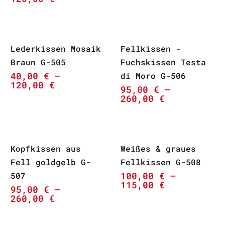
Lederkissen Mosaik
Fellkissen -
Braun G-505
Fuchskissen Testa
40,00
€
–
di Moro G-506
120,00
€
95,00
€
–
260,00
€
Kopfkissen aus
Weißes & graues
Fell goldgelb G-
Fellkissen G-508
100,00
€
–
507
115,00
€
95,00
€
–
260,00
€