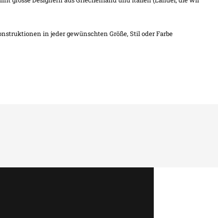
t grosse Designern aus Griechenland und Italien (Länder, die wir
onstruktionen in jeder gewünschten Größe, Stil oder Farbe
!