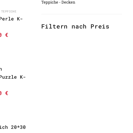
Teppiche - Decken
 TEPPICHE
Perle K-
Filtern nach Preis
00
€
h
Puzzle K-
00
€
ich 20*30