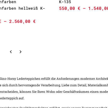
nfarben
K-135
550,00
€
–
1.540,
nfarben hellweiß K-
€
–
2.560,00
€
lino-Horsy Lederteppichen erfüllt die Anforderungen moderner Architekt
die sich durch hervorragende Verarbeitung, Liebe zum Detail, Materialk
 entscheiden, können Sie Ihren Wohn oder Geschäftsräumen einen moder
ederteppich auf.