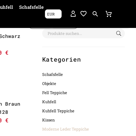
uhfell
Schafsfelle
EUR
Filter anzeigen
Schwarz
00
€
Kategorien
Schafsfelle
Objekte
Fell Teppiche
Kuhfell
h Braun
Kuhfell Teppiche
128
00
€
Kissen
Moderne Leder Teppiche