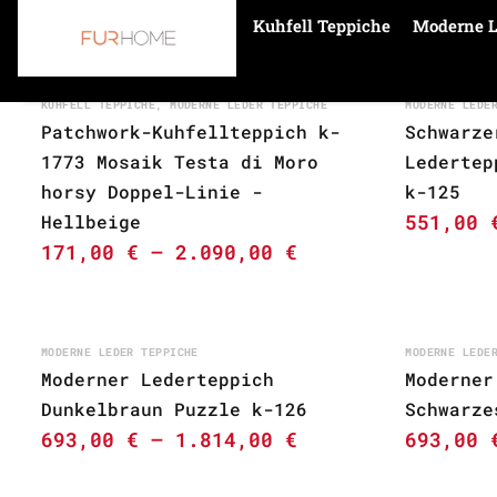
Kuhfell Teppiche
Moderne L
Startseite
Moderne Leder Teppiche
KUHFELL TEPPICHE
,
MODERNE LEDER TEPPICHE
MODERNE LEDE
Patchwork-Kuhfellteppich k-
Schwarze
1773 Mosaik Testa di Moro
Ledertep
horsy Doppel-Linie -
k-125
551,00
Hellbeige
171,00
€
–
2.090,00
€
MODERNE LEDER TEPPICHE
MODERNE LEDE
Moderner Lederteppich
Moderner
Dunkelbraun Puzzle k-126
Schwarze
693,00
€
–
1.814,00
€
693,00