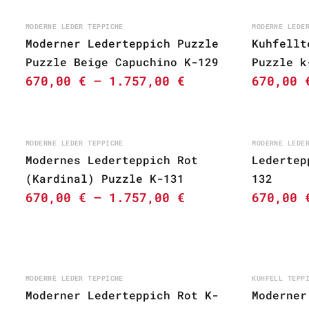
MODERNE LEDER TEPPICHE
MODERNE LEDE
Moderner Lederteppich Puzzle
Kuhfellt
Puzzle Beige Capuchino K-129
Puzzle k
670,00
€
–
1.757,00
€
670,00
MODERNE LEDER TEPPICHE
MODERNE LEDE
Modernes Lederteppich Rot
Ledertep
(Kardinal) Puzzle K-131
132
670,00
€
–
1.757,00
€
670,00
MODERNE LEDER TEPPICHE
KUHFELL TEPP
Moderner Lederteppich Rot K-
Moderner