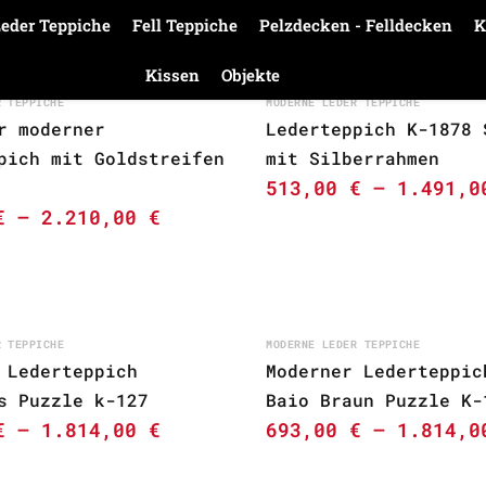
eder Teppiche
Fell Teppiche
Pelzdecken - Felldecken
K
Kissen
Objekte
R TEPPICHE
MODERNE LEDER TEPPICHE
r moderner
Lederteppich K-1878 
pich mit Goldstreifen
mit Silberrahmen
513,00
€
–
1.491,
€
–
2.210,00
€
R TEPPICHE
MODERNE LEDER TEPPICHE
 Lederteppich
Moderner Lederteppic
s Puzzle k-127
Baio Braun Puzzle K-
€
–
1.814,00
€
693,00
€
–
1.814,