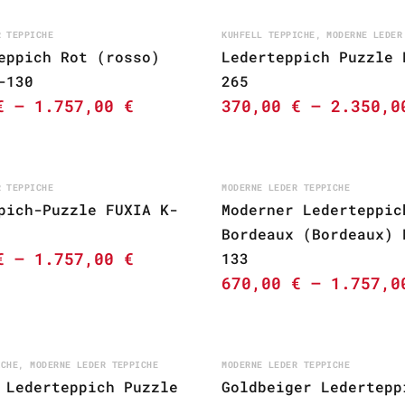
R TEPPICHE
KUHFELL TEPPICHE
,
MODERNE LEDER
eppich Rot (rosso)
Lederteppich Puzzle 
-130
265
€
–
1.757,00
€
370,00
€
–
2.350,
R TEPPICHE
MODERNE LEDER TEPPICHE
pich-Puzzle FUXIA K-
Moderner Lederteppic
Bordeaux (Bordeaux) 
€
–
1.757,00
€
133
670,00
€
–
1.757,
ICHE
,
MODERNE LEDER TEPPICHE
MODERNE LEDER TEPPICHE
 Lederteppich Puzzle
Goldbeiger Ledertepp