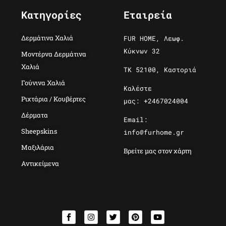
Κατηγορίες
Εταιρεία
Δερμάτινα Χαλιά
FUR HOME, Λεωφ.
Κύκνων 32
Μοντέρνα Δερμάτινα
Χαλιά
ΤΚ 52100, Καστοριά
Γούνινα Χαλιά
Καλέστε
Ριχτάρια / Κουβέρτες
μας: +2467024004
Δέρματα
Email:
Sheepskins
info@furhome.gr
Μαξιλάρια
Βρείτε μας στον χάρτη
Αντικείμενα