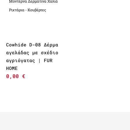
Μοντέρνα Δερμάτινα Χαλιά
Ριχτάρια - Κουβέρτες
Cowhide D-08 Δέρμα
αγελάδας με σχέδιο
αγριόγατας | FUR
HOME
0,00
€