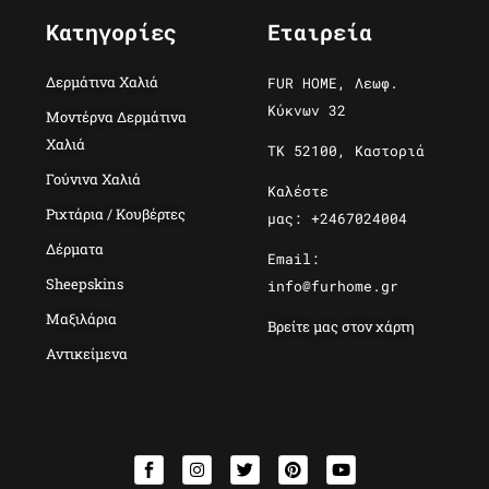
Κατηγορίες
Εταιρεία
Δερμάτινα Χαλιά
FUR HOME, Λεωφ.
Κύκνων 32
Μοντέρνα Δερμάτινα
Χαλιά
ΤΚ 52100, Καστοριά
Γούνινα Χαλιά
Καλέστε
Ριχτάρια / Κουβέρτες
μας: +2467024004
Δέρματα
Email:
Sheepskins
info@furhome.gr
Μαξιλάρια
Βρείτε μας στον χάρτη
Αντικείμενα