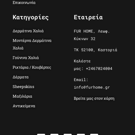
Επικοινωνία
Κατηγορίες
Εταιρεία
Δερμάτινα Χαλιά
FUR HOME, Λεωφ.
Κύκνων 32
Μοντέρνα Δερμάτινα
Χαλιά
ΤΚ 52100, Καστοριά
Γούνινα Χαλιά
Καλέστε
Ριχτάρια / Κουβέρτες
μας: +2467024004
Δέρματα
Email:
Sheepskins
info@furhome.gr
Μαξιλάρια
Βρείτε μας στον χάρτη
Αντικείμενα