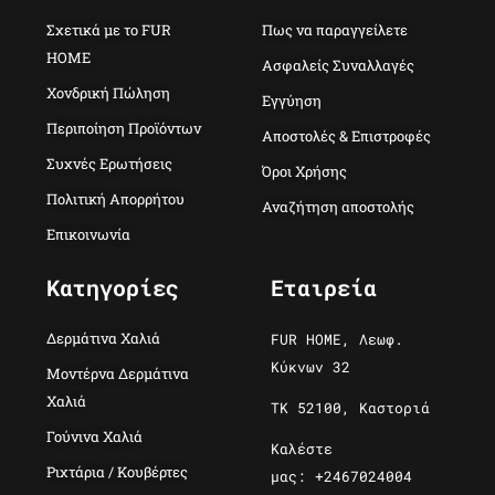
Σχετικά με το FUR
Πως να παραγγείλετε
HOME
Ασφαλείς Συναλλαγές
Χονδρική Πώληση
Εγγύηση
Περιποίηση Προϊόντων
Αποστολές & Επιστροφές
Συχνές Ερωτήσεις
Όροι Χρήσης
Πολιτική Απορρήτου
Αναζήτηση αποστολής
Επικοινωνία
Κατηγορίες
Εταιρεία
Δερμάτινα Χαλιά
FUR HOME, Λεωφ.
Κύκνων 32
Μοντέρνα Δερμάτινα
Χαλιά
ΤΚ 52100, Καστοριά
Γούνινα Χαλιά
Καλέστε
Ριχτάρια / Κουβέρτες
μας: +2467024004