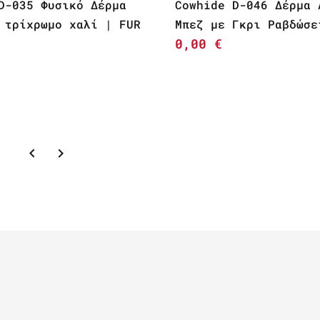
D-035 Φυσικό Δέρμα
Cowhide D-046 Δέρμα 
 τρίχρωμο χαλί | FUR
Μπεζ με Γκρι Ραβδώσε
0,00
€