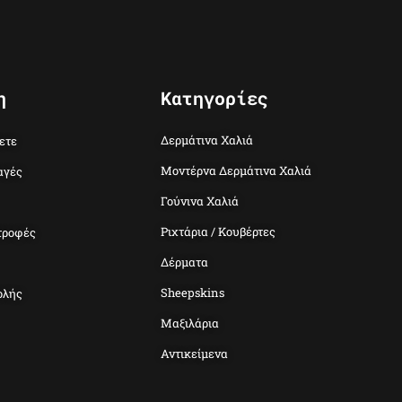
η
Κατηγορίες
Δερμάτινα Χαλιά
ετε
Μοντέρνα Δερμάτινα Χαλιά
αγές
Γούνινα Χαλιά
Ριχτάρια / Κουβέρτες
τροφές
Δέρματα
Sheepskins
ολής
Μαξιλάρια
Αντικείμενα