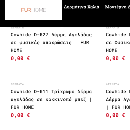
Δερμάτινα Χαλιά
Μοντέρνα Δ
Αρχική σελίδα
cowhides
ΔΈΡΜΑΤΑ
ΔΈΡΜΑΤΑ
Cowhide D-027 Δέρμα Αγελάδας
Cowhide 
σε φυσικές αποχρώσεις | FUR
σε Φυσικ
HOME
HOME
0,00
€
0,00
€
ΔΈΡΜΑΤΑ
ΔΈΡΜΑΤΑ
Cowhide D-011 Τρίχρωμο δέρμα
Cowhide 
αγελάδας σε κοκκινοπό μπεζ |
Δέρμα Αγ
FUR HOME
| FUR HO
0,00
€
0,00
€