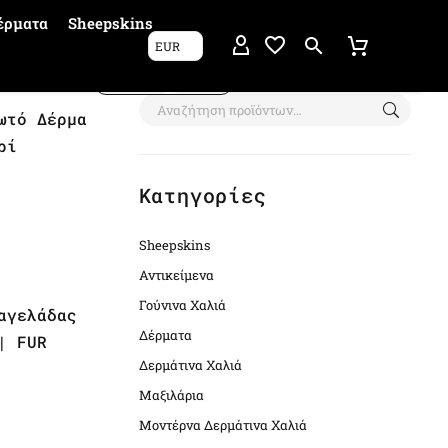
έρματα
Sheepskins
EUR
Show filters
ωτό Δέρμα
ρί
Κατηγορίες
Sheepskins
Αντικείμενα
Γούνινα Χαλιά
αγελάδας
Δέρματα
| FUR
Δερμάτινα Χαλιά
Μαξιλάρια
Μοντέρνα Δερμάτινα Χαλιά