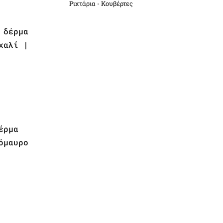
Ριχτάρια - Κουβέρτες
 δέρμα
χαλί |
έρμα
όμαυρο