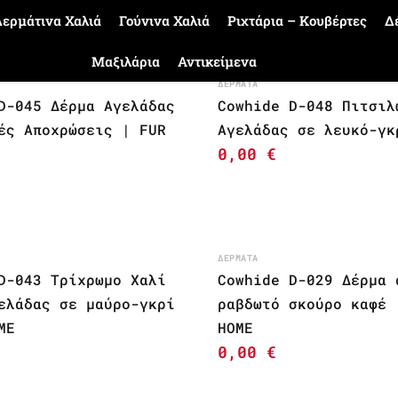
ερμάτινα Χαλιά
Γούνινα Χαλιά
Ριχτάρια – Κουβέρτες
Δ
Μαξιλάρια
Αντικείμενα
ΔΈΡΜΑΤΑ
D-045 Δέρμα Αγελάδας
Cowhide D-048 Πιτσιλ
ές Αποχρώσεις | FUR
Αγελάδας σε λευκό-γκ
0,00
€
ΔΈΡΜΑΤΑ
D-043 Τρίχρωμο Χαλί
Cowhide D-029 Δέρμα 
ελάδας σε μαύρο-γκρί
ραβδωτό σκούρο καφέ 
ME
HOME
0,00
€