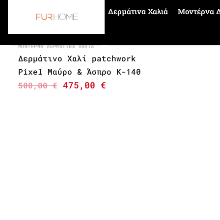
Δερμάτινα Χαλιά
Μοντέρνα Δ
Αρχική σελίδα
design cowhides
ΜΟΝΤΈΡΝΑ ΔΕΡΜΆΤΙΝΑ ΧΑΛΙΆ
Δερμάτινο Χαλί patchwork
Pixel Μαύρο & Άσπρο K-140
475,00
€
500,00
€