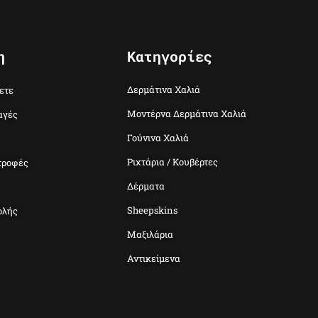
η
Κατηγορίες
Δερμάτινα Χαλιά
ετε
Μοντέρνα Δερμάτινα Χαλιά
αγές
Γούνινα Χαλιά
Ριχτάρια / Κουβέρτες
τροφές
Δέρματα
Sheepskins
ολής
Μαξιλάρια
Αντικείμενα