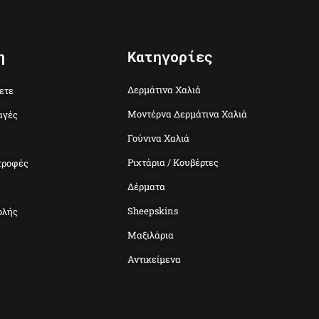
η
Κατηγορίες
Δερμάτινα Χαλιά
ετε
Μοντέρνα Δερμάτινα Χαλιά
αγές
Γούνινα Χαλιά
Ριχτάρια / Κουβέρτες
τροφές
Δέρματα
Sheepskins
ολής
Μαξιλάρια
Αντικείμενα