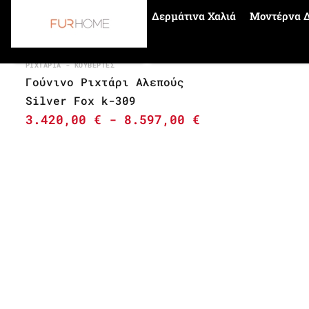
Δερμάτινα Χαλιά
Μοντέρνα Δ
Αρχική σελίδα
fur plaid silver fox
ΡΙΧΤΆΡΙΑ - ΚΟΥΒΈΡΤΕΣ
Γούνινο Ριχτάρι Αλεπούς
Silver Fox k-309
3.420,00
€
-
8.597,00
€