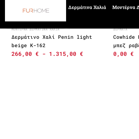
Δερμάτινα Χαλιά
Μοντέρνα Δ
Αρχική σελίδα
light beige
ΜΟΝΤΈΡΝΑ ΔΕΡΜΆΤΙΝΑ ΧΑΛΙΆ
ΔΈΡΜΑΤΑ
Δερμάτινο Χαλί Penin light
Cowhide 
beige K-162
μπεζ ραβ
266,00
€
-
1.315,00
€
0,00
€