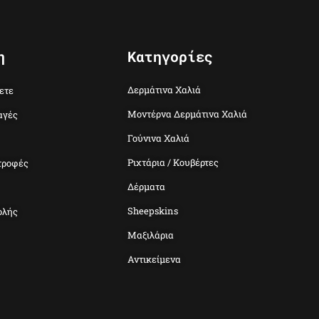
η
Κατηγορίες
Δερμάτινα Χαλιά
ετε
Μοντέρνα Δερμάτινα Χαλιά
αγές
Γούνινα Χαλιά
Ριχτάρια / Κουβέρτες
τροφές
Δέρματα
Sheepskins
ολής
Μαξιλάρια
Αντικείμενα