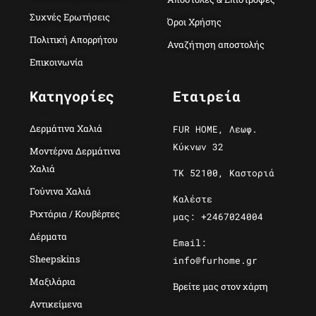
Συχνές Ερωτήσεις
Όροι Χρήσης
Πολιτική Απορρήτου
Αναζήτηση αποστολής
Επικοινωνία
Κατηγορίες
Εταιρεία
Δερμάτινα Χαλιά
FUR HOME, Λεωφ.
Κύκνων 32
Μοντέρνα Δερμάτινα
Χαλιά
ΤΚ 52100, Καστοριά
Γούνινα Χαλιά
Καλέστε
Ριχτάρια / Κουβέρτες
μας: +2467024004
Δέρματα
Email:
Sheepskins
info@furhome.gr
Μαξιλάρια
Βρείτε μας στον χάρτη
Αντικείμενα