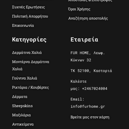
Συχνές Ερωτήσεις
Όροι Χρήσης
Πολιτική Απορρήτου
Αναζήτηση αποστολής
Επικοινωνία
Κατηγορίες
Εταιρεία
Δερμάτινα Χαλιά
FUR HOME, Λεωφ.
Κύκνων 32
Μοντέρνα Δερμάτινα
Χαλιά
ΤΚ 52100, Καστοριά
Γούνινα Χαλιά
Καλέστε
Ριχτάρια / Κουβέρτες
μας: +2467024004
Δέρματα
Email:
Sheepskins
info@furhome.gr
Μαξιλάρια
Βρείτε μας στον χάρτη
Αντικείμενα