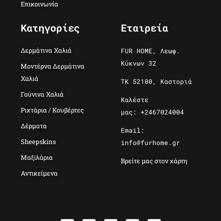
Επικοινωνία
Κατηγορίες
Εταιρεία
Δερμάτινα Χαλιά
FUR HOME, Λεωφ.
Κύκνων 32
Μοντέρνα Δερμάτινα
Χαλιά
ΤΚ 52100, Καστοριά
Γούνινα Χαλιά
Καλέστε
Ριχτάρια / Κουβέρτες
μας: +2467024004
Δέρματα
Email:
Sheepskins
info@furhome.gr
Μαξιλάρια
Βρείτε μας στον χάρτη
Αντικείμενα