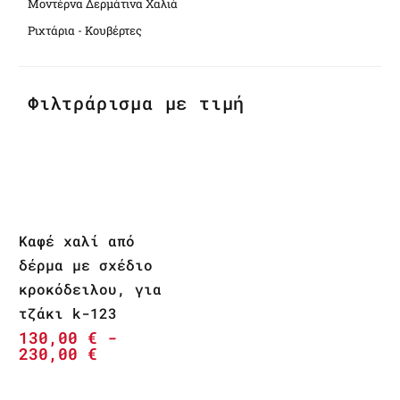
Μοντέρνα Δερμάτινα Χαλιά
Ριχτάρια - Κουβέρτες
Φιλτράρισμα με τιμή
Καφέ χαλί από
δέρμα με σχέδιο
κροκόδειλου, για
τζάκι k-123
130,00
€
-
230,00
€