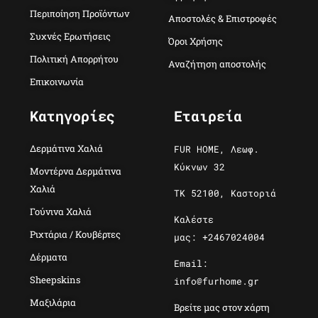
Περιποίηση Προϊόντων
Αποστολές & Επιστροφές
Συχνές Ερωτήσεις
Όροι Χρήσης
Πολιτική Απορρήτου
Αναζήτηση αποστολής
Επικοινωνία
Κατηγορίες
Εταιρεία
Δερμάτινα Χαλιά
FUR HOME, Λεωφ.
Κύκνων 32
Μοντέρνα Δερμάτινα
Χαλιά
ΤΚ 52100, Καστοριά
Γούνινα Χαλιά
Καλέστε
Ριχτάρια / Κουβέρτες
μας: +2467024004
Δέρματα
Email:
Sheepskins
info@furhome.gr
Μαξιλάρια
Βρείτε μας στον χάρτη