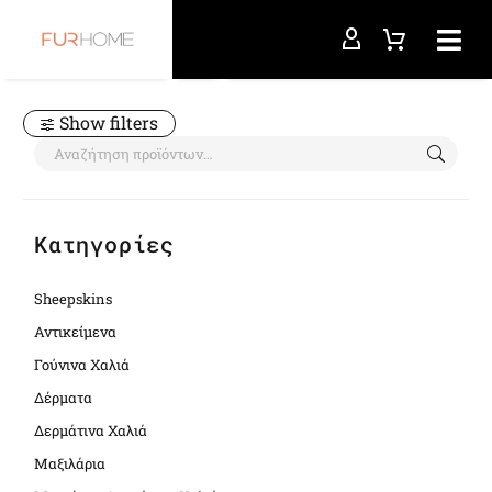
Αρχική σελίδα
rug for fireplace
Show filters
Κατηγορίες
Sheepskins
Αντικείμενα
Γούνινα Χαλιά
Δέρματα
Δερμάτινα Χαλιά
Μαξιλάρια