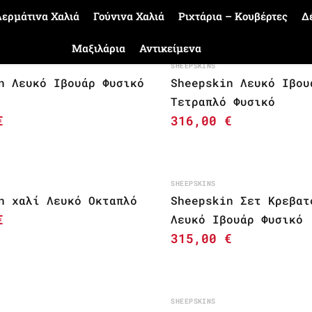
ερμάτινα Χαλιά
Γούνινα Χαλιά
Ριχτάρια – Κουβέρτες
Δ
Μαξιλάρια
Αντικείμενα
SHEEPSKINS
n Λευκό Ιβουάρ Φυσικό
Sheepskin Λευκό Ιβου
Τετραπλό Φυσικό
€
316,00
€
SHEEPSKINS
n χαλί Λευκό Οκταπλό
Sheepskin Σετ Κρεβατ
€
Λευκό Ιβουάρ Φυσικό
315,00
€
SHEEPSKINS