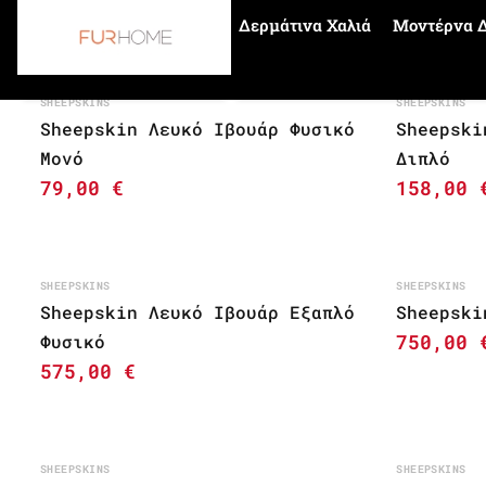
Δερμάτινα Χαλιά
Μοντέρνα Δ
Αρχική σελίδα
sheepskin rugs
SHEEPSKINS
SHEEPSKINS
Sheepskin Λευκό Ιβουάρ Φυσικό
Sheepski
Μονό
Διπλό
79,00
€
158,00
SHEEPSKINS
SHEEPSKINS
Sheepskin Λευκό Ιβουάρ Εξαπλό
Sheepski
750,00
Φυσικό
575,00
€
SHEEPSKINS
SHEEPSKINS