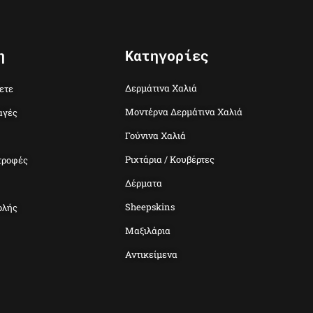
η
Κατηγορίες
Δερμάτινα Χαλιά
ετε
Μοντέρνα Δερμάτινα Χαλιά
αγές
Γούνινα Χαλιά
Ριχτάρια / Κουβέρτες
τροφές
Δέρματα
Sheepskins
ολής
Μαξιλάρια
Αντικείμενα