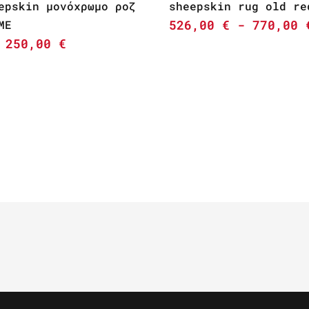
epskin μονόχρωμο ροζ
sheepskin rug old re
526,00
€
-
770,00
ME
250,00
€