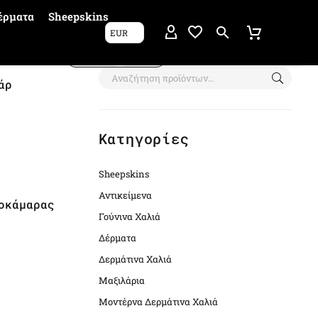
έρματα
Sheepskins
EUR
Show filters
άρ
Κατηγορίες
Sheepskins
Αντικείμενα
οκάμαρας
Γούνινα Χαλιά
Δέρματα
Δερμάτινα Χαλιά
Μαξιλάρια
Μοντέρνα Δερμάτινα Χαλιά