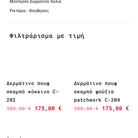
Μοντέρνα Δερμάτινα Χαλιά
Ριχτάρια - Κουβέρτες
Φιλτράρισμα με τιμή
Δερμάτινο πουφ
Δερμάτινο πουφ
σκαμπό κόκκινο C-
σκαμπό φούξια
202
patchwork C-204
175,00
€
175,00
€
300,00
€
300,00
€