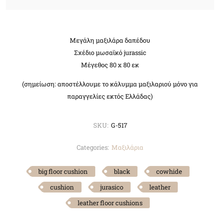
Μεγάλη μαξιλάρα δαπέδου
Σχέδιο μωσαϊκό jurassic
Μέγεθος 80 x 80 εκ
(σημείωση: αποστέλλουμε το κάλυμμα μαξιλαριού μόνο για
παραγγελίες εκτός Ελλάδας)
SKU:
G-517
Categories:
Μαξιλάρια
big floor cushion
black
cowhide
cushion
jurasico
leather
leather floor cushions