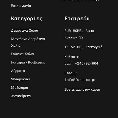
Επικοινωνία
Κατηγορίες
Εταιρεία
Δερμάτινα Χαλιά
FUR HOME, Λεωφ.
Κύκνων 32
Μοντέρνα Δερμάτινα
Χαλιά
ΤΚ 52100, Καστοριά
Γούνινα Χαλιά
Καλέστε
Ριχτάρια / Κουβέρτες
μας: +2467024004
Δέρματα
Email:
Sheepskins
info@furhome.gr
Μαξιλάρια
Βρείτε μας στον χάρτη
Αντικείμενα