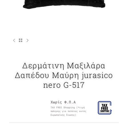
Δερμάτινη Μαξιλάρα
Δαπέδου Μαύρη jurasico
nero G-517
Χωρίς Φ.Π.Α
TAX FREE Shopping (*τιμή
πώλησης για πελάτες εκτός
Ευρωπαϊκής Ένωσης)