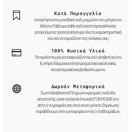
Κατά Παραγγελία
Αποκτήστε ένα μοναδικό χαλί, ραμμένο στα μέτρα που
θέλετε. Ράβουμε κάθε χαλί κατά παραγγελία και
μπορούμε να τροποποιήσουμε όλα τα χαρακτηριστικά
του για να ταιριάζουν στις ανάγκες σας.
100% Φυσικά Υλικά
Τα προϊόντα μας κατασκευάζονται από αληθινή γούνα
& γνήσιο δέρμα και είναι πραγματικά οικολογικά,
υποαλλεργικά και βιοδιασπώμενα.
Δωρεάν Μεταφορικά
Σωστά διαβάσατε! Πληρώνουμε εμείς τα έξοδα
αποστολής, ώστε να έχετε ένα χαλί FUR HOME στο
σπίτι ή το γραφείο σας όπου κι αν μένετε. Σημείωση:
παραδίδουμε στον μεταφορέα εντός 1-3 εβδομάδων.