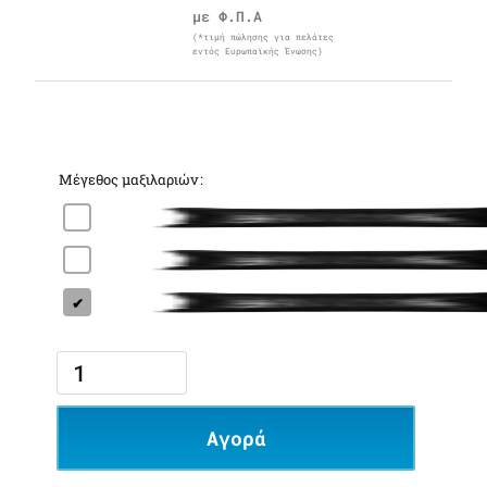
με Φ.Π.Α
(*τιμή πώλησης για πελάτες
εντός Ευρωπαϊκής Ένωσης)
Μέγεθος μαξιλαριών
Αγορά