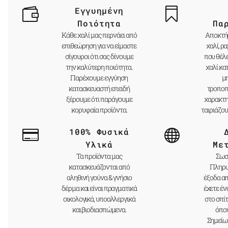
Εγγυημένη
Ποιότητα
Πα
Κάθε χαλί μας περνάει από
Αποκτήσ
επιθεώρηση για να είμαστε
χαλί, ρ
σίγουροι ότι σας δίνουμε
που θέλ
την καλύτερη ποιότητα.
χαλί κα
Παρέχουμε εγγύηση
μ
κατασκευαστή επειδή
τροποπ
ξέρουμε ότι παράγουμε
χαρακτηρ
κορυφαία προϊόντα.
ταιριάζου
100% Φυσικά
Υλικά
Με
Τα προϊόντα μας
Σωστ
κατασκευάζονται από
Πληρώ
αληθινή γούνα & γνήσιο
έξοδα α
δέρμα και είναι πραγματικά
έχετε έ
οικολογικά, υποαλλεργικά
στο σπίτ
και βιοδιασπώμενα.
όπου
Σημείω