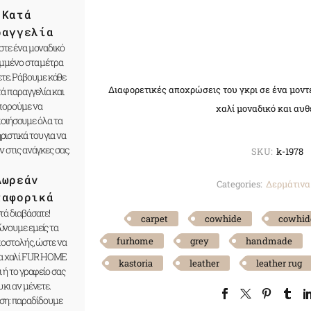
Κατά
ραγγελία
τε ένα μοναδικό
αμμένο στα μέτρα
ετε. Ράβουμε κάθε
Διαφορετικές αποχρώσεις του γκρι σε ένα μοντ
τά παραγγελία και
πορούμε να
χαλί μοναδικό και αυθ
οιήσουμε όλα τα
ιστικά του για να
ν στις ανάγκες σας.
SKU:
k-1978
Δωρεάν
Categories:
Δερμάτινα
ταφορικά
ά διαβάσατε!
carpet
cowhide
cowhid
νουμε εμείς τα
furhome
grey
handmade
ποστολής, ώστε να
να χαλί FUR HOME
kastoria
leather
leather rug
ι ή το γραφείο σας
 κι αν μένετε.
ση: παραδίδουμε