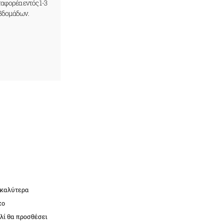
ταφορέα εντός 1-3
βδομάδων.
α καλύτερα
χο
λί θα προσθέσει