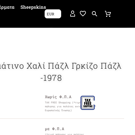
έρματα
Sheepskins
EUR
άτινο Χαλί Πάζλ Γρκίζο Πάζλ
-1978
Χωρίς Φ.Π.Α
TAX FREE Shopping (*τιμή
πώλησης για πελάτες εκτός
Ευρωπαϊκής Ένωσης)
με Φ.Π.Α
(*τιμή πώλησης για πελάτες