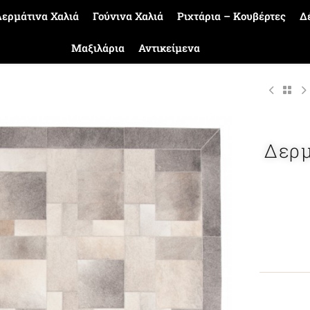
ερμάτινα Χαλιά
Γούνινα Χαλιά
Ριχτάρια – Κουβέρτες
Δ
Μαξιλάρια
Αντικείμενα
Δερμ