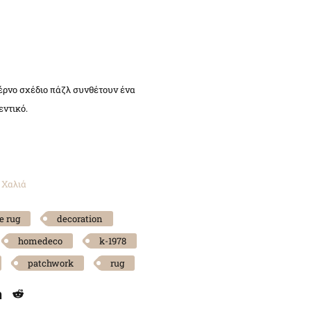
έρνο σχέδιο πάζλ συνθέτουν ένα
εντικό.
 Χαλιά
e rug
decoration
homedeco
k-1978
patchwork
rug