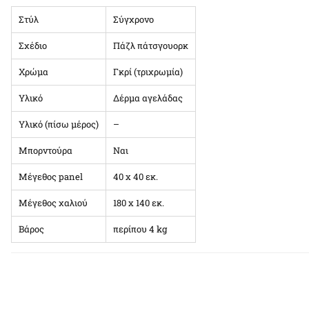
Στύλ
Σύγχρονο
Σχέδιο
Πάζλ πάτσγουορκ
Χρώμα
Γκρί (τριχρωμία)
Υλικό
Δέρμα αγελάδας
Υλικό (πίσω μέρος)
–
Μπορντούρα
Ναι
Μέγεθος panel
40 x 40 εκ.
Μέγεθος χαλιού
180 x 140 εκ.
Βάρος
περίπου 4 kg