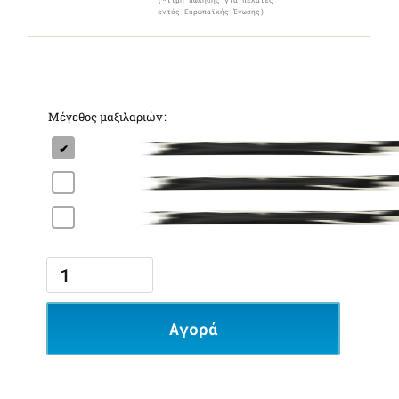
(*τιμή πώλησης για πελάτες
εντός Ευρωπαϊκής Ένωσης)
Μέγεθος μαξιλαριών
Αγορά