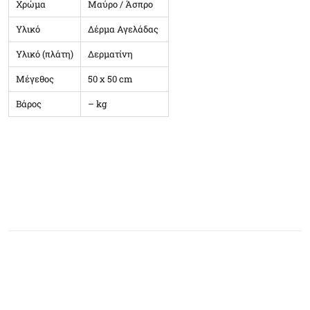
Χρώμα
Μαύρο / Άσπρο
Υλικό
Δέρμα Αγελάδας
Υλικό (πλάτη)
Δερματίνη
Μέγεθος
50 x 50 cm
Βάρος
– kg