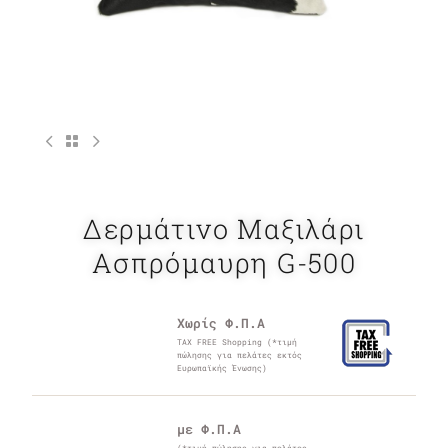
Δερμάτινο Μαξιλάρι
Ασπρόμαυρη G-500
Χωρίς Φ.Π.Α
TAX FREE Shopping (*τιμή
πώλησης για πελάτες εκτός
Ευρωπαϊκής Ένωσης)
με Φ.Π.Α