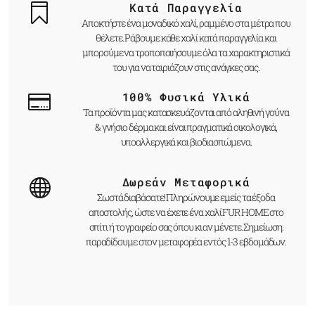
Κατά Παραγγελία
Αποκτήστε ένα μοναδικό χαλί, ραμμένο στα μέτρα που
θέλετε. Ράβουμε κάθε χαλί κατά παραγγελία και
μπορούμε να τροποποιήσουμε όλα τα χαρακτηριστικά
του για να ταιριάζουν στις ανάγκες σας.
100% Φυσικά Υλικά
Τα προϊόντα μας κατασκευάζονται από αληθινή γούνα
& γνήσιο δέρμα και είναι πραγματικά οικολογικά,
υποαλλεργικά και βιοδιασπώμενα.
Δωρεάν Μεταφορικά
Σωστά διαβάσατε! Πληρώνουμε εμείς τα έξοδα
αποστολής, ώστε να έχετε ένα χαλί FUR HOME στο
σπίτι ή το γραφείο σας όπου κι αν μένετε. Σημείωση:
παραδίδουμε στον μεταφορέα εντός 1-3 εβδομάδων.