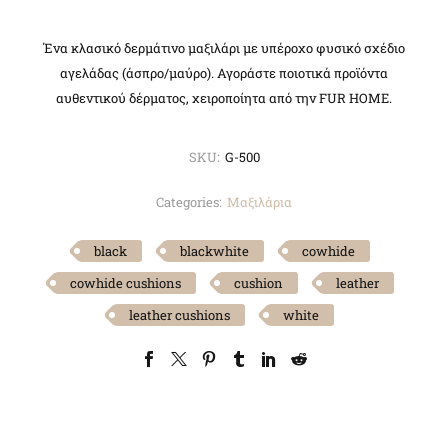
Ένα κλασικό δερμάτινο μαξιλάρι με υπέροχο φυσικό σχέδιο
αγελάδας (άσπρο/μαύρο). Αγοράστε ποιοτικά προϊόντα
αυθεντικού δέρματος, χειροποίητα από την FUR HOME.
SKU:
G-500
Categories:
Μαξιλάρια
black
blackwhite
cowhide
cowhide cushions
cushion
leather
leather cushions
white