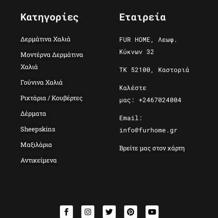
Κατηγορίες
Εταιρεία
Δερμάτινα Χαλιά
FUR HOME, Λεωφ.
Κύκνων 32
Μοντέρνα Δερμάτινα
Χαλιά
ΤΚ 52100, Καστοριά
Γούνινα Χαλιά
Καλέστε
Ριχτάρια / Κουβέρτες
μας: +2467024004
Δέρματα
Email:
Sheepskins
info@furhome.gr
Μαξιλάρια
Βρείτε μας στον χάρτη
Αντικείμενα