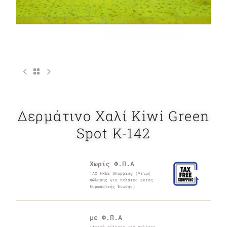
Δερμάτινο Χαλί Kiwi Green
Spot K-142
Χωρίς Φ.Π.Α
TAX FREE Shopping (*τιμή
πώλησης για πελάτες εκτός
Ευρωπαϊκής Ένωσης)
με Φ.Π.Α