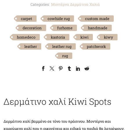
Categories:
Μοντέρνα Δερμάτινα Χαλιά
carpet
cowhide rug
custom made
decoration
furhome
handmade
homedeco
kastoria
kiwi
kiwy
leather
leather rug
patchwork
rug
Δερμάτινο χαλί Kiwi Spots
Δερμάτινο χαλί βαμμένο σε τόνο του πράσινου. Μοντέρνο και
χαρούμενο χαλί που η οικογένεια και ειδικά τα παιδιά θα λατρέψουν.