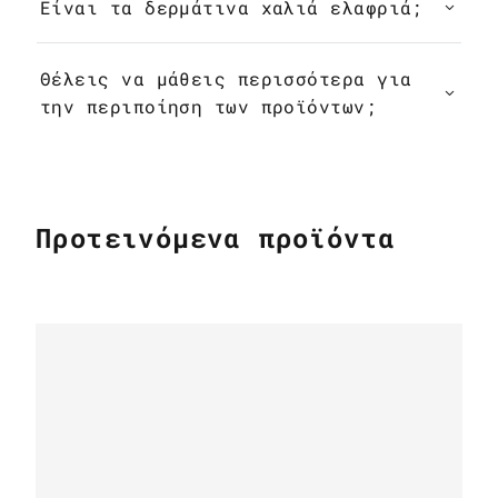
Είναι τα δερμάτινα χαλιά ελαφριά;
Θέλεις να μάθεις περισσότερα για
την περιποίηση των προϊόντων;
Προτεινόμενα προϊόντα
ΔΕΡΜΆΤΙΝΑ ΧΑΛΙΆ
Μπέζ & καφέ μωσαϊκό χαλί από δέρμα
αγελάδας k-1687