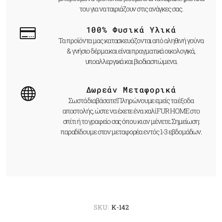
του για να ταιριάζουν στις ανάγκες σας.
100% Φυσικά Υλικά
Τα προϊόντα μας κατασκευάζονται από αληθινή γούνα
& γνήσιο δέρμα και είναι πραγματικά οικολογικά,
υποαλλεργικά και βιοδιασπώμενα.
Δωρεάν Μεταφορικά
Σωστά διαβάσατε! Πληρώνουμε εμείς τα έξοδα
αποστολής, ώστε να έχετε ένα χαλί FUR HOME στο
σπίτι ή το γραφείο σας όπου κι αν μένετε. Σημείωση:
παραδίδουμε στον μεταφορέα εντός 1-3 εβδομάδων.
SKU:
K-142