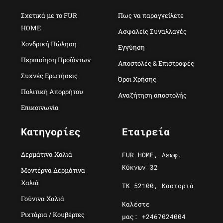
Σχετικά με το FUR
Πως να παραγγείλετε
HOME
Ασφαλείς Συναλλαγές
Χονδρική Πώληση
Εγγύηση
Περιποίηση Προϊόντων
Αποστολές & Επιστροφές
Συχνές Ερωτήσεις
Όροι Χρήσης
Πολιτική Απορρήτου
Αναζήτηση αποστολής
Επικοινωνία
Κατηγορίες
Εταιρεία
Δερμάτινα Χαλιά
FUR HOME, Λεωφ.
Κύκνων 32
Μοντέρνα Δερμάτινα
Χαλιά
ΤΚ 52100, Καστοριά
Γούνινα Χαλιά
Καλέστε
Ριχτάρια / Κουβέρτες
μας: +2467024004