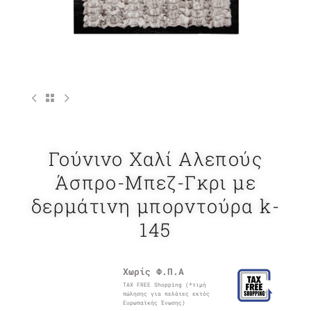
Γούνινο Χαλί Αλεπούς
Άσπρο-Μπεζ-Γκρι με
δερμάτινη μπορντούρα k-
145
Χωρίς Φ.Π.Α
TAX FREE Shopping (*τιμή
πώλησης για πελάτες εκτός
Ευρωπαϊκής Ένωσης)