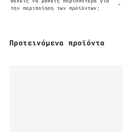
Θέλεις να μάθεις περισσότερα για
την περιποίηση των προϊόντων;
Προτεινόμενα προϊόντα
ΔΕΡΜΆΤΙΝΑ ΧΑΛΙΆ
Μπέζ & καφέ μωσαϊκό χαλί από δέρμα
αγελάδας k-1687
ΔΕΡΜΆΤΙΝΑ ΧΑΛΙΆ
Δερμάτινο Χαλί Αγελάδας Country Chic