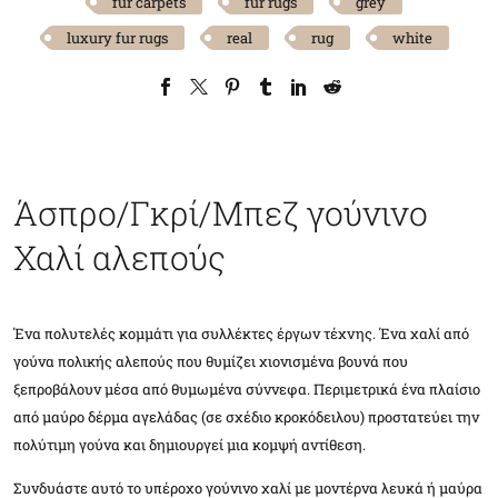
fur carpets
fur rugs
grey
luxury fur rugs
real
rug
white
Άσπρο/Γκρί/Μπεζ γούνινο
Χαλί αλεπούς
Ένα πολυτελές κομμάτι για συλλέκτες έργων τέχνης. Ένα χαλί από
γούνα πολικής αλεπούς που θυμίζει χιονισμένα βουνά που
ξεπροβάλουν μέσα από θυμωμένα σύννεφα. Περιμετρικά ένα πλαίσιο
από μαύρο δέρμα αγελάδας (σε σχέδιο κροκόδειλου) προστατεύει την
πολύτιμη γούνα και δημιουργεί μια κομψή αντίθεση.
Συνδυάστε αυτό το υπέροχο γούνινο χαλί με μοντέρνα λευκά ή μαύρα