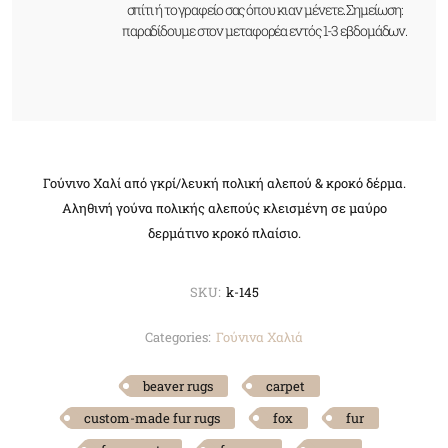
σπίτι ή το γραφείο σας όπου κι αν μένετε. Σημείωση:
παραδίδουμε στον μεταφορέα εντός 1-3 εβδομάδων.
Γούνινο Χαλί από γκρί/λευκή πολική αλεπού & κροκό δέρμα.
Αληθινή γούνα πολικής αλεπούς κλεισμένη σε μαύρο
δερμάτινο κροκό πλαίσιο.
SKU:
k-145
Categories:
Γούνινα Χαλιά
beaver rugs
carpet
custom-made fur rugs
fox
fur