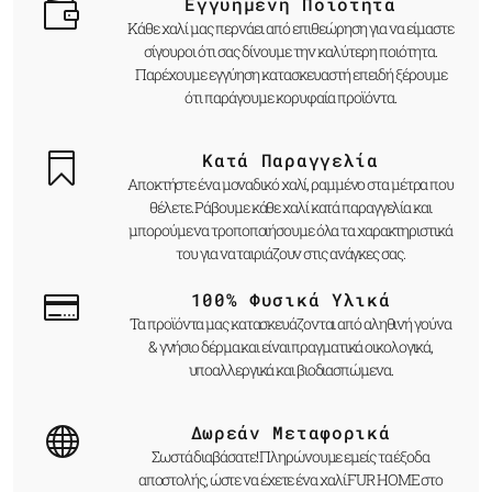
Εγγυημένη Ποιότητα
Κάθε χαλί μας περνάει από επιθεώρηση για να είμαστε
σίγουροι ότι σας δίνουμε την καλύτερη ποιότητα.
Παρέχουμε εγγύηση κατασκευαστή επειδή ξέρουμε
ότι παράγουμε κορυφαία προϊόντα.
Κατά Παραγγελία
Αποκτήστε ένα μοναδικό χαλί, ραμμένο στα μέτρα που
θέλετε. Ράβουμε κάθε χαλί κατά παραγγελία και
μπορούμε να τροποποιήσουμε όλα τα χαρακτηριστικά
του για να ταιριάζουν στις ανάγκες σας.
100% Φυσικά Υλικά
Τα προϊόντα μας κατασκευάζονται από αληθινή γούνα
& γνήσιο δέρμα και είναι πραγματικά οικολογικά,
υποαλλεργικά και βιοδιασπώμενα.
Δωρεάν Μεταφορικά
Σωστά διαβάσατε! Πληρώνουμε εμείς τα έξοδα
αποστολής, ώστε να έχετε ένα χαλί FUR HOME στο