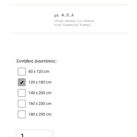
με Φ.Π.Α
(*τιμή πώλησης για πελάτες
εντός Ευρωπαϊκής Ένωσης)
Συνήθεις Διαστάσεις
60 x 120 cm
120 x 180 cm
140 x 200 cm
160 x 230 cm
180 x 290 cm