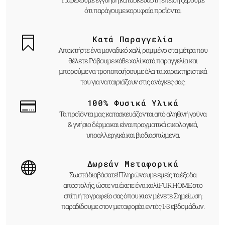
ότι παράγουμε κορυφαία προϊόντα.
Κατά Παραγγελία
Αποκτήστε ένα μοναδικό χαλί, ραμμένο στα μέτρα που
θέλετε. Ράβουμε κάθε χαλί κατά παραγγελία και
μπορούμε να τροποποιήσουμε όλα τα χαρακτηριστικά
του για να ταιριάζουν στις ανάγκες σας.
100% Φυσικά Υλικά
Τα προϊόντα μας κατασκευάζονται από αληθινή γούνα
& γνήσιο δέρμα και είναι πραγματικά οικολογικά,
υποαλλεργικά και βιοδιασπώμενα.
Δωρεάν Μεταφορικά
Σωστά διαβάσατε! Πληρώνουμε εμείς τα έξοδα
αποστολής, ώστε να έχετε ένα χαλί FUR HOME στο
σπίτι ή το γραφείο σας όπου κι αν μένετε. Σημείωση:
παραδίδουμε στον μεταφορέα εντός 1-3 εβδομάδων.