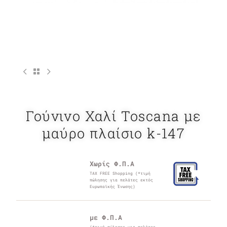
Γούνινο Χαλί Toscana με
μαύρο πλαίσιο k-147
Χωρίς Φ.Π.Α
TAX FREE Shopping (*τιμή
πώλησης για πελάτες εκτός
Ευρωπαϊκής Ένωσης)
με Φ.Π.Α