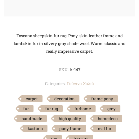
Toscana sheepskin fur rug. Pony-skin leather frame and
lambskin fur in silvery gray shade wool. Warm, classic and
really impressive carpet.
SKU:
k-147
Categories:
Γούνινα Χαλιά
carpet
decoration
frame pony
fur
fur rug
furhome
grey
handmade
high quality
homedeco
kastoria
pony frame
real fur
rug
toscana