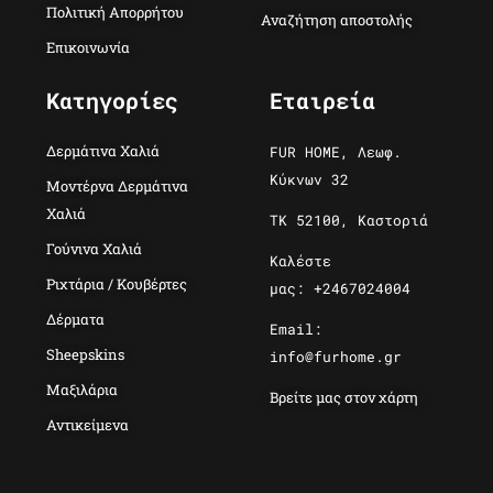
Πολιτική Απορρήτου
Αναζήτηση αποστολής
Επικοινωνία
Κατηγορίες
Εταιρεία
Δερμάτινα Χαλιά
FUR HOME, Λεωφ.
Κύκνων 32
Μοντέρνα Δερμάτινα
Χαλιά
ΤΚ 52100, Καστοριά
Γούνινα Χαλιά
Καλέστε
Ριχτάρια / Κουβέρτες
μας: +2467024004
Δέρματα
Email:
Sheepskins
info@furhome.gr
Μαξιλάρια
Βρείτε μας στον χάρτη
Αντικείμενα