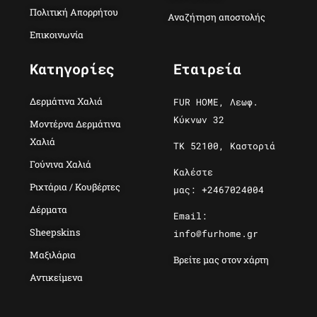
Πολιτική Απορρήτου
Αναζήτηση αποστολής
Επικοινωνία
Κατηγορίες
Εταιρεία
Δερμάτινα Χαλιά
FUR HOME, Λεωφ.
Κύκνων 32
Μοντέρνα Δερμάτινα
Χαλιά
ΤΚ 52100, Καστοριά
Γούνινα Χαλιά
Καλέστε
Ριχτάρια / Κουβέρτες
μας: +2467024004
Δέρματα
Email:
Sheepskins
info@furhome.gr
Μαξιλάρια
Βρείτε μας στον χάρτη
Αντικείμενα