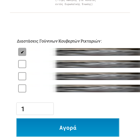
(*τιμή πώλησης για πελάτες
εντός Ευρωπαϊκής Ένωσης)
Διαστάσεις Γούνινων Κουβερτών Ριχταριών
Αγορά