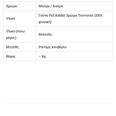
Χρώμα
Μαύρο / Άσπρο
Γούνα Ρεξ Rabbit Χρώμα Τσιντσιλά (100%
Υλικό
φυσική)
Υλικό (πίσω
Βελούδο
μέρος)
Μεγέθη
Ριχτάρι, κουβέρτα
Βάρος
– kg