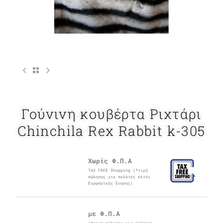
Γούνινη κουβέρτα Ριχτάρι
Chinchila Rex Rabbit k-305
Χωρίς Φ.Π.Α
TAX FREE Shopping (*τιμή
πώλησης για πελάτες εκτός
Ευρωπαϊκής Ένωσης)
με Φ.Π.Α