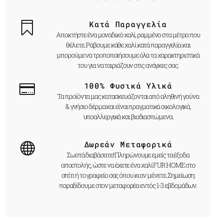
Κατά Παραγγελία
Αποκτήστε ένα μοναδικό χαλί, ραμμένο στα μέτρα που
θέλετε. Ράβουμε κάθε χαλί κατά παραγγελία και
μπορούμε να τροποποιήσουμε όλα τα χαρακτηριστικά
του για να ταιριάζουν στις ανάγκες σας.
100% Φυσικά Υλικά
Τα προϊόντα μας κατασκευάζονται από αληθινή γούνα
& γνήσιο δέρμα και είναι πραγματικά οικολογικά,
υποαλλεργικά και βιοδιασπώμενα.
Δωρεάν Μεταφορικά
Σωστά διαβάσατε! Πληρώνουμε εμείς τα έξοδα
αποστολής, ώστε να έχετε ένα χαλί FUR HOME στο
σπίτι ή το γραφείο σας όπου κι αν μένετε. Σημείωση:
παραδίδουμε στον μεταφορέα εντός 1-3 εβδομάδων.