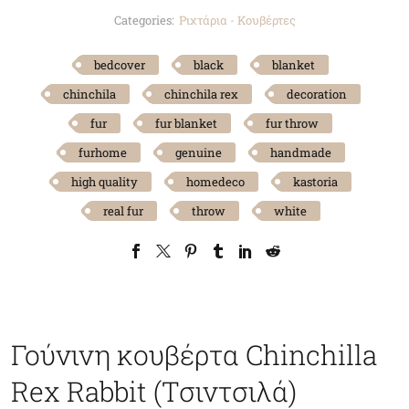
Categories:
Ριχτάρια - Κουβέρτες
bedcover
black
blanket
chinchila
chinchila rex
decoration
fur
fur blanket
fur throw
furhome
genuine
handmade
high quality
homedeco
kastoria
real fur
throw
white
Γούνινη κουβέρτα Chinchilla
Rex Rabbit (Τσιντσιλά)