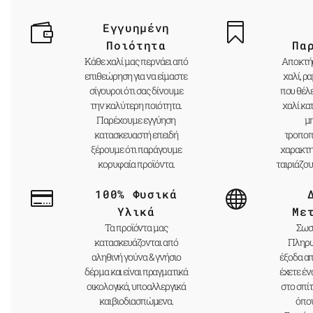
Εγγυημένη
Ποιότητα
Πα
Κάθε χαλί μας περνάει από
Αποκτήσ
επιθεώρηση για να είμαστε
χαλί, ρ
σίγουροι ότι σας δίνουμε
που θέλ
την καλύτερη ποιότητα.
χαλί κα
Παρέχουμε εγγύηση
μ
κατασκευαστή επειδή
τροποπ
ξέρουμε ότι παράγουμε
χαρακτηρ
κορυφαία προϊόντα.
ταιριάζου
100% Φυσικά
Υλικά
Με
Τα προϊόντα μας
Σωστ
κατασκευάζονται από
Πληρώ
αληθινή γούνα & γνήσιο
έξοδα α
δέρμα και είναι πραγματικά
έχετε έ
οικολογικά, υποαλλεργικά
στο σπίτ
και βιοδιασπώμενα.
όπου