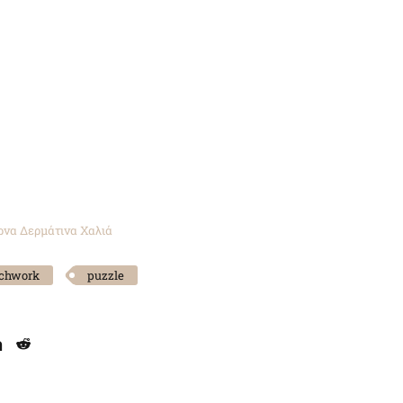
να Δερμάτινα Χαλιά
chwork
puzzle