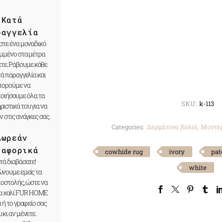
Κατά
ραγγελία
τε ένα μοναδικό
αμμένο στα μέτρα
ετε. Ράβουμε κάθε
τά παραγγελία και
πορούμε να
οιήσουμε όλα τα
SKU:
k-113
ιστικά του για να
ν στις ανάγκες σας.
Categories:
Δερμάτινα Χαλιά
,
Μοντέρ
Δωρεάν
ταφορικά
cowhide rug
ivory
pat
ά διαβάσατε!
white
νουμε εμείς τα
ποστολής, ώστε να
να χαλί FUR HOME
ι ή το γραφείο σας
 κι αν μένετε.