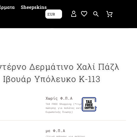
έρματα
Sheepskins
EUR
τέρνο Δερμάτινο Χαλί Πάζλ
Ιβουάρ Υπόλευκο K-113
Χωρίς Φ.Π.Α
TAX FREE Shopping (*τιμή
πώλησης για πελάτες εκτός
Ευρωπαϊκής Ένωσης)
με Φ.Π.Α
(*τιμή πώλησης για πελάτες