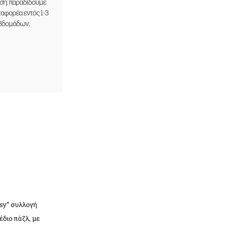
ση: παραδίδουμε
ταφορέα εντός 1-3
βδομάδων.
rsy” συλλογή
διο πάζλ, με