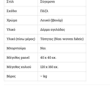
Στύλ
Σύγχρονο
Σχέδιο
Πάζλ
Χρώμα
Λευκό (Ιβουάρ)
Υλικό
Δέρμα αγελάδας
Υλικό (πίσω μέρος)
Τάπητας (Non-woven fabric)
Μπορντούρα
Ναι
Μέγεθος panel
40 x 40 εκ.
Μέγεθος χαλιού
120 x 160 εκ.
Βάρος
– kg