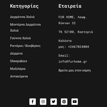
Κατηγορίες
Εταιρεία
Δερμάτινα Χαλιά
FUR HOME, Λεωφ.
Κύκνων 32
Μοντέρνα Δερμάτινα
Χαλιά
ΤΚ 52100, Καστοριά
Γούνινα Χαλιά
Καλέστε
Ριχτάρια / Κουβέρτες
μας: +2467024004
Δέρματα
Email:
Sheepskins
info@furhome.gr
Μαξιλάρια
Βρείτε μας στον χάρτη
Αντικείμενα